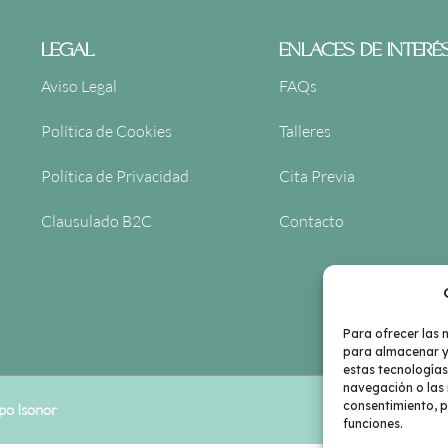
LEGAL
ENLACES DE INTERÉ
Aviso Legal
FAQs
Política de Cookies
Talleres
Política de Privacidad
Cita Previa
Clausulado B2C
Contacto
Para ofrecer las 
para almacenar y/
estas tecnología
navegación o las i
consentimiento, p
po Isonor
funciones.