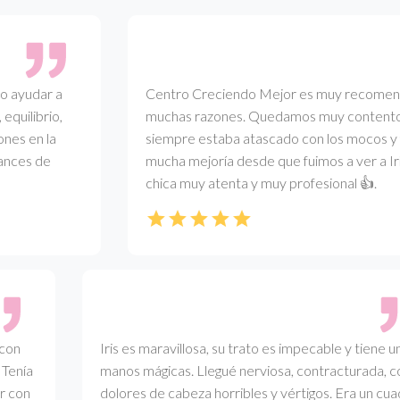
ayudar a
Centro Creciendo Mejor es muy recomendab
ilibrio,
muchas razones. Quedamos muy contentos. M
 en la
siempre estaba atascado con los mocos y v
es de
mucha mejoría desde que fuimos a ver a Iris. 
chica muy atenta y muy profesional 👍.
n
Iris es maravillosa, su trato es impecable y tiene unas
nía
manos mágicas. Llegué nerviosa, contracturada, con
con
dolores de cabeza horribles y vértigos. Era un cuadro