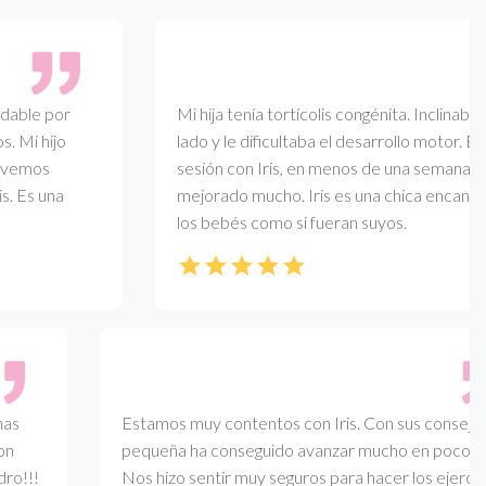
le por
Mi hija tenía tortícolis congénita. Inclinaba la 
i hijo
lado y le dificultaba el desarrollo motor. En la
emos
sesión con Iris, en menos de una semana, habí
Es una
mejorado mucho. Iris es una chica encantadora
los bebés como si fueran suyos.
Estamos muy contentos con Iris. Con sus consejos m
pequeña ha conseguido avanzar mucho en pocos días
!!!
Nos hizo sentir muy seguros para hacer los ejercicios