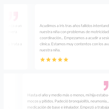
cabeza a un
Acudimos a Iris tras años fallidos intentando 
 primera
nuestra niña con problemas de motricidad, equ
a
coordinación... Empezamos a acudir a sesiones
 y trata a
clínica. Estamos muy contentos con los avanc
nuestra niña.
i
Hasta el año y medio más o menos, mi hija estaba co
.
mocos y pitidos. Padeció bronquiolitis, neumonía... Te
 en
medicación de base e inhalador. Empezó a trabajar 