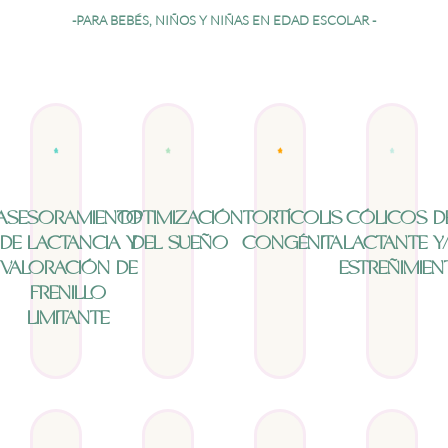
-PARA BEBÉS, NIÑOS Y NIÑAS EN EDAD ESCOLAR -
ASESORAMIENTO
OPTIMIZACIÓN
TORTÍCOLIS
CÓLICOS D
DE LACTANCIA Y
DEL SUEÑO
CONGÉNITA
LACTANTE Y
VALORACIÓN DE
ESTREÑIMIE
FRENILLO
LIMITANTE