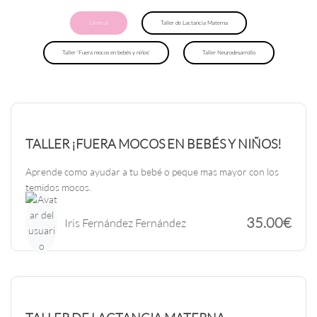
General
Taller de Lactancia Materna
Taller 'Fuera mocos en bebés y niños'
Taller Neurodesarrollo
TALLER ¡FUERA MOCOS EN BEBÉS Y NIÑOS!
Aprende como ayudar a tu bebé o peque mas mayor con los
temidos mocos.
35.00€
Iris Fernández Fernández