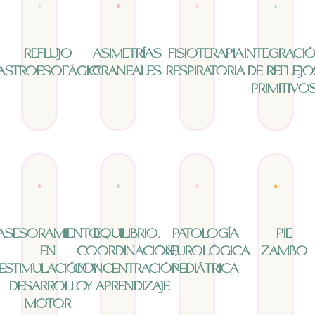
REFLUJO
ASIMETRÍAS
FISIOTERAPIA
INTEGRACI
ASTROESOFÁGICO
CRANEALES
RESPIRATORIA
DE REFLEJO
PRIMITIVO
ASESORAMIENTO
EQUILIBRIO,
PATOLOGÍA
PIE
EN
COORDINACIÓN,
NEUROLÓGICA
ZAMBO
ESTIMULACIÓN Y
CONCENTRACIÓN
PEDIÁTRICA
DESARROLLO
Y APRENDIZAJE
MOTOR