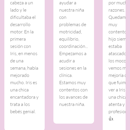
cabeza a un
ayudar a
por mucha
lado y le
nuestra niña
razones.
dificultaba el
con
Quedamo
desarrollo
problemas de
muy
motor. En la
motricidad,
contentos.
primera
equilibrio,
hijo siemp
sesión con
coordinación...
estaba
Iris, en menos
Empezamos a
atascado 
de una
acudir a
los mocos 
semana, había
sesiones en la
vemos mu
mejorado
clínica.
mejoría de
mucho. Iris es
Estamos muy
que fuimos
una chica
contentos con
ver a Iris. E
encantadora y
los avances de
una chica
trata a los
nuestra niña.
atenta y m
bebés genial.
profesiona
👍.