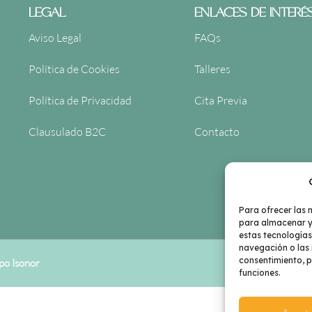
LEGAL
ENLACES DE INTERÉ
Aviso Legal
FAQs
Política de Cookies
Talleres
Política de Privacidad
Cita Previa
Clausulado B2C
Contacto
Para ofrecer las 
para almacenar y/
estas tecnología
navegación o las i
consentimiento, p
po Isonor
funciones.