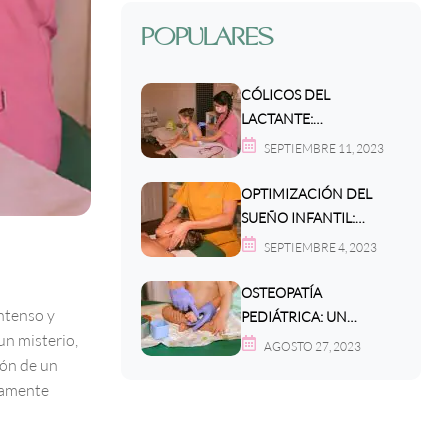
POPULARES
CÓLICOS DEL
LACTANTE:
ESTRATEGIAS PARA
SEPTIEMBRE 11, 2023
ALIVIAR EL MALESTAR
OPTIMIZACIÓN DEL
SUEÑO INFANTIL:
CLAVES PARA UN
SEPTIEMBRE 4, 2023
DESCANSO REPARADOR
OSTEOPATÍA
ntenso y
PEDIÁTRICA: UN
un misterio,
ENFOQUE INTEGRAL
AGOSTO 27, 2023
ión de un
PARA EL BIENESTAR
ivamente
INFANTIL