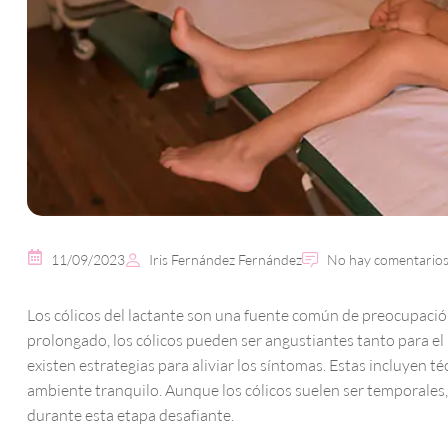
11/09/2023
Iris Fernández Fernández
No hay comentario
Los cólicos del lactante son una fuente común de preocupación
prolongado, los cólicos pueden ser angustiantes tanto para el
existen estrategias para aliviar los síntomas. Estas incluyen t
ambiente tranquilo. Aunque los cólicos suelen ser temporales
durante esta etapa desafiante.