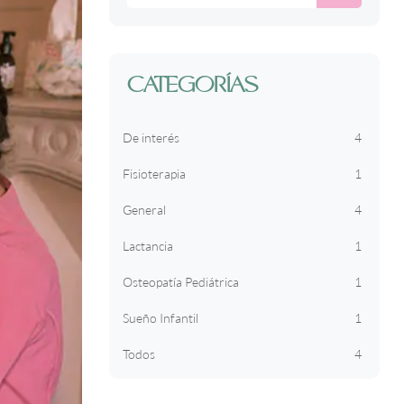
CATEGORÍAS
De interés
4
Fisioterapia
1
General
4
Lactancia
1
Osteopatía Pediátrica
1
Sueño Infantil
1
Todos
4